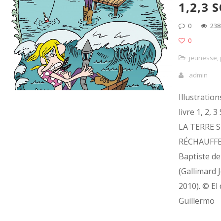
1,2,3 
0
238
0
jeunesse
,
admin
Illustration
livre 1, 2, 
LA TERRE S
RÉCHAUFFE 
Baptiste de
(Gallimard 
2010). © El
Guillermo