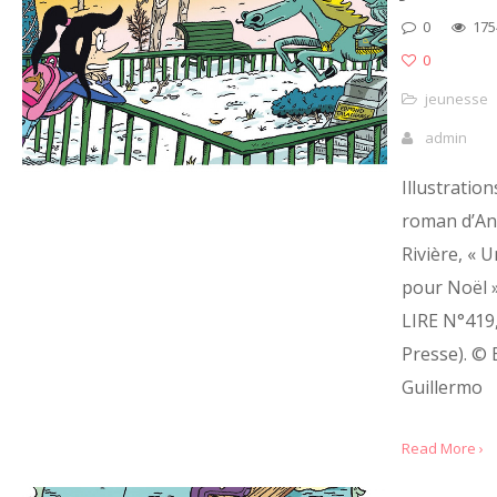
0
175
0
jeunesse
admin
Illustration
roman d’A
Rivière, « U
pour Noël »
LIRE N°419
Presse). © 
Guillermo
Read More ›