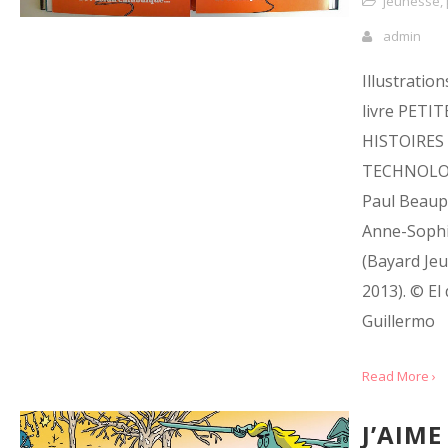
jeunesse
,
admin
Illustration
livre PETIT
HISTOIRES
TECHNOLO
Paul Beaup
Anne-Sophi
(Bayard Je
2013). © El
Guillermo
Read More ›
J’AIME