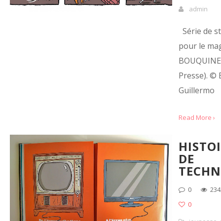
admin
Série de s
pour le mag
BOUQUINE 
Presse). © 
Guillermo
Read More ›
HISTO
DE
TECHN
0
234
0