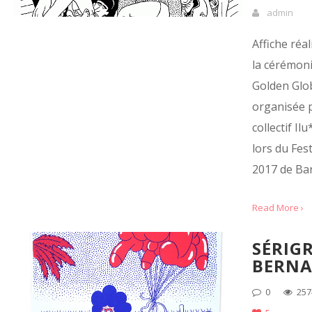
admin
Affiche réa
la cérémon
Golden Glo
organisée p
collectif Il
lors du Fes
2017 de Bar
Read More ›
SÉRIG
BERNA
0
257