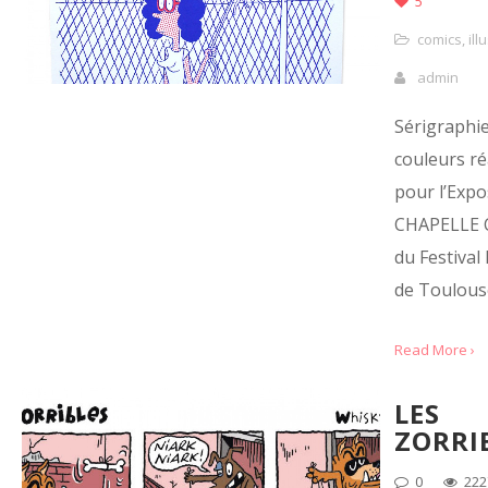
5
comics
,
ill
admin
Sérigraphie
couleurs ré
pour l’Expo
CHAPELLE 
du Festival 
de Toulous
Read More ›
LES
ZORRI
0
222