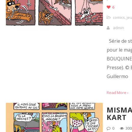
6
comics
,
je
admin
Série de s
pour le mag
BOUQUINE 
Presse). © 
Guillermo
Read More ›
MISM
KART
0
300