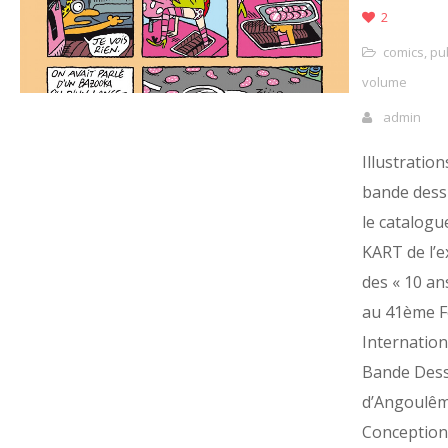
2
comics
,
pu
volume
admin
Illustration
bande dess
le catalog
KART de l’e
des « 10 an
au 41ème Fe
Internation
Bande Dess
d’Angoulêm
Conception